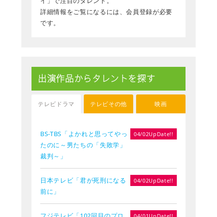
イ」で注目のタレント。
詳細情報をご覧になるには、会員登録が必要
です。
出演作品からタレントを探す
テレビドラマ
テレビその他
映画
BS-TBS「よかれと思ってやっ
04/02UpDate!!
たのに～男たちの「失敗学」
裁判～」
日本テレビ「君が死刑になる
04/02UpDate!!
前に」
フジテレビ「102回目のプロ
04/01UpDate!!