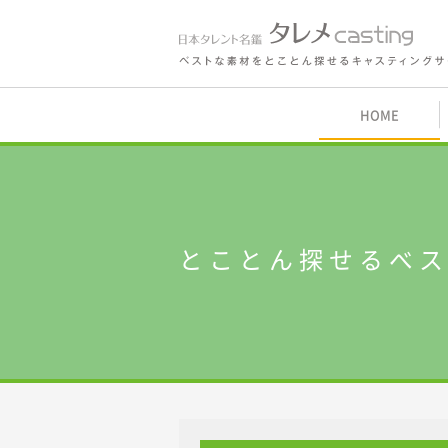
鑑 タレメcasting
HOME
内
とことん探せるベ