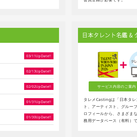
日本タレント名鑑 & タレ
03/11UpDate!!
02/13UpDate!!
サービス内容のご案内
02/02UpDate!!
タレメCastingは「日本
01/31UpDate!!
ト、アーティスト、グループ、
ロフィールから、さまざま
01/30UpDate!!
務用データベース（有料）