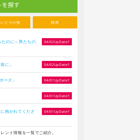
トを探す
テレビその他
映画
やったのに～男たちの
04/02UpDate!!
る前に」
04/02UpDate!!
ロポーズ」
04/01UpDate!!
」
04/01UpDate!!
夫に抱かれてくださ
04/01UpDate!!
タレント情報を一覧でご紹介。