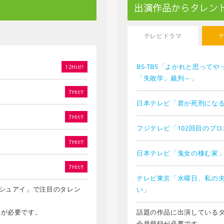
出演作品からタレン
テレビドラマ
BS-TBS「よかれと思って
12Hit!!
「失敗学」裁判～」
7Hit!!
日本テレビ「君が死刑にな
7Hit!!
フジテレビ「102回目のプ
7Hit!!
日本テレビ「鬼女の棲む家
7Hit!!
テレビ東京「水曜日、私の
シュアイ」で注目のタレン
い」
録が必要です。
話題の作品に出演している
会員登録が必要です。