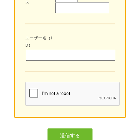
ス
ユーザー名（I
D）