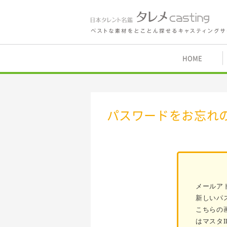
鑑 タレメcasting
HOME
パスワードをお忘れ
メールア
新しいパ
こちらの
はマスタ