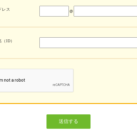
ドレス
@
（ID）