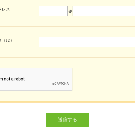
ドレス
@
（ID）