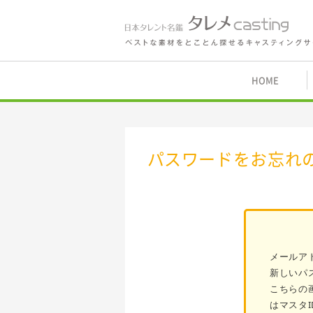
鑑 タレメcasting
HOME
パスワードをお忘れ
メールア
新しいパ
こちらの
はマスタ