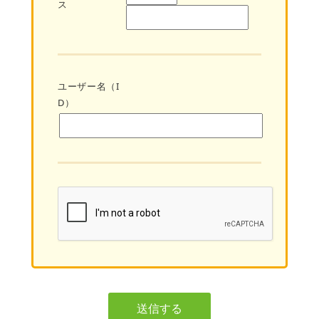
ス
ユーザー名（I
D）