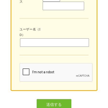
ス
ユーザー名（I
D）