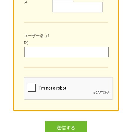
ス
ユーザー名（I
D）