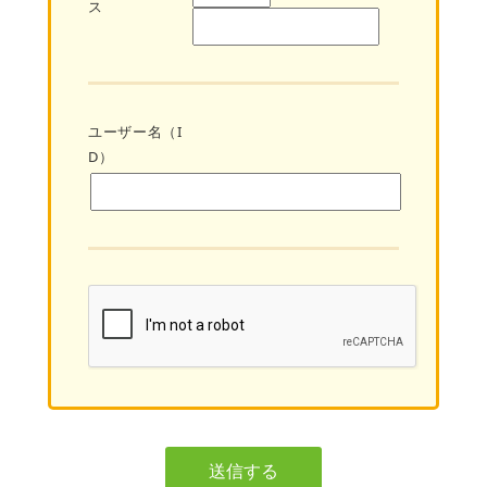
ス
ユーザー名（I
D）