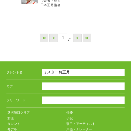
司会者・ＭＣ
日本正月協会
<<
<
>
>>
/1
タレント名
カナ
フリーワード
選択項目クリア
俳優
女優
子役
タレント
歌手・アーティスト
モデル
声優・ナレーター