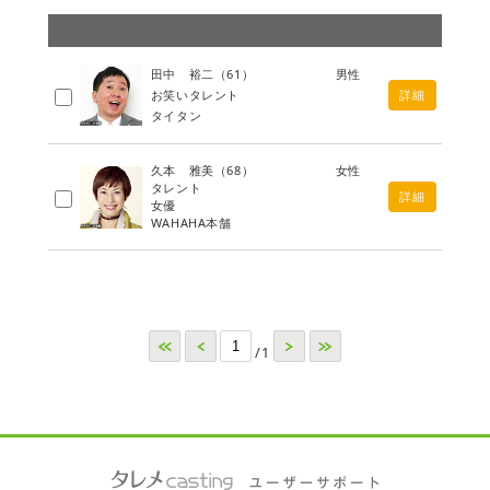
田中 裕二
（61）
男性
お笑いタレント
詳細
タイタン
久本 雅美
（68）
女性
タレント
詳細
女優
WAHAHA本舗
<<
<
>
>>
/1