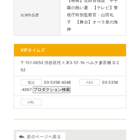
【映画】世田谷怪談 甲子
園の熱い夏 【テレビ】警
視庁特別監察官・山田礼
出演作品歴
子 【舞台】オペラ座の海
神
VIPタイムズ
〒151-0053 渋谷区代々木3-57-16 ベルテ参宮橋 II 2
02
03-5358-4348
03-5358
電話
FAX
-4367
URL
前のページへ戻る