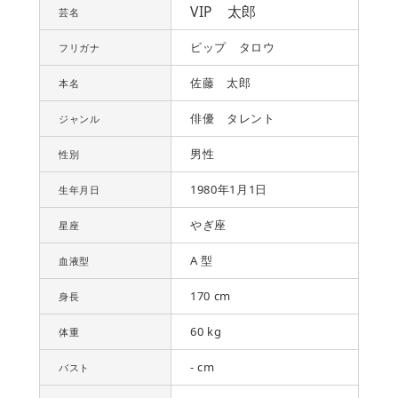
VIP 太郎
芸名
ビップ タロウ
フリガナ
佐藤 太郎
本名
俳優 タレント
ジャンル
男性
性別
1980年1月1日
生年月日
やぎ座
星座
A 型
血液型
170 cm
身長
60 kg
体重
- cm
バスト