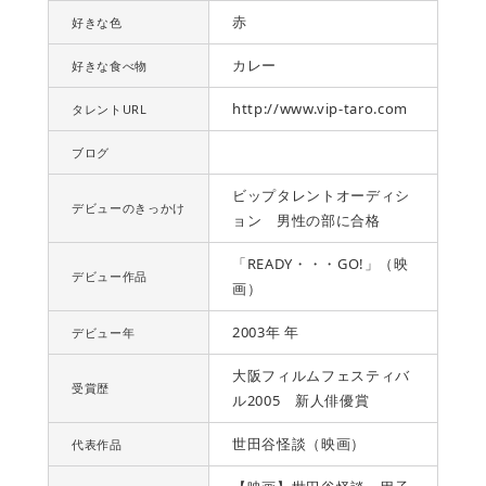
赤
好きな色
カレー
好きな食べ物
http://www.vip-taro.com
タレントURL
ブログ
ビップタレントオーディシ
デビューのきっかけ
ョン 男性の部に合格
「READY・・・GO!」（映
デビュー作品
画）
2003年 年
デビュー年
大阪フィルムフェスティバ
受賞歴
ル2005 新人俳優賞
世田谷怪談（映画）
代表作品