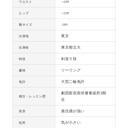
- cm
ウエスト
- cm
ヒップ
cm
靴サイズ
東京
出身地
東京都立大
出身校
剣道５段
特技
ツーリング
趣味
大型二輪免許
免許
劇団新宿座俳優養成所3期
稽古・レッスン歴
生
責任感が強い
長所
気が小さい
短所