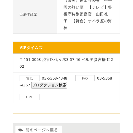
【映画】世田谷怪談 甲子
園の熱い夏 【テレビ】警
視庁特別監察官・山田礼
出演作品歴
子 【舞台】オペラ座の海
神
VIPタイムズ
〒151-0053 渋谷区代々木3-57-16 ベルテ参宮橋 II 2
02
03-5358-4348
03-5358
電話
FAX
-4367
URL
前のページへ戻る