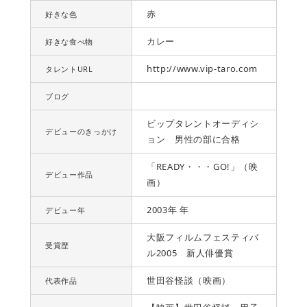
赤
好きな色
カレー
好きな食べ物
http://www.vip-taro.com
タレントURL
ブログ
ビップタレントオーディシ
デビューのきっかけ
ョン 男性の部に合格
「READY・・・GO!」（映
デビュー作品
画）
2003年 年
デビュー年
大阪フィルムフェスティバ
受賞歴
ル2005 新人俳優賞
世田谷怪談（映画）
代表作品