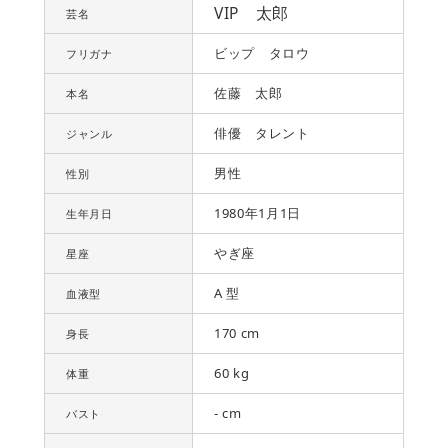
VIP 太郎
芸名
ビップ タロウ
フリガナ
佐藤 太郎
本名
俳優 タレント
ジャンル
男性
性別
1980年1月1日
生年月日
やぎ座
星座
A 型
血液型
170 cm
身長
60 kg
体重
- cm
バスト