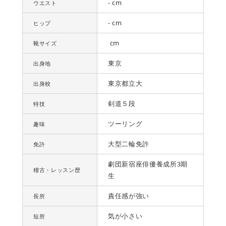
- cm
ウエスト
- cm
ヒップ
cm
靴サイズ
東京
出身地
東京都立大
出身校
剣道５段
特技
ツーリング
趣味
大型二輪免許
免許
劇団新宿座俳優養成所3期
稽古・レッスン歴
生
責任感が強い
長所
気が小さい
短所