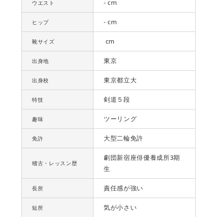
- cm
ウエスト
- cm
ヒップ
cm
靴サイズ
東京
出身地
東京都立大
出身校
剣道５段
特技
ツーリング
趣味
大型二輪免許
免許
劇団新宿座俳優養成所3期
稽古・レッスン歴
生
責任感が強い
長所
気が小さい
短所