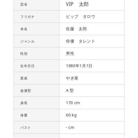
VIP 太郎
芸名
ビップ タロウ
フリガナ
佐藤 太郎
本名
俳優 タレント
ジャンル
男性
性別
1980年1月1日
生年月日
やぎ座
星座
A 型
血液型
170 cm
身長
60 kg
体重
- cm
バスト