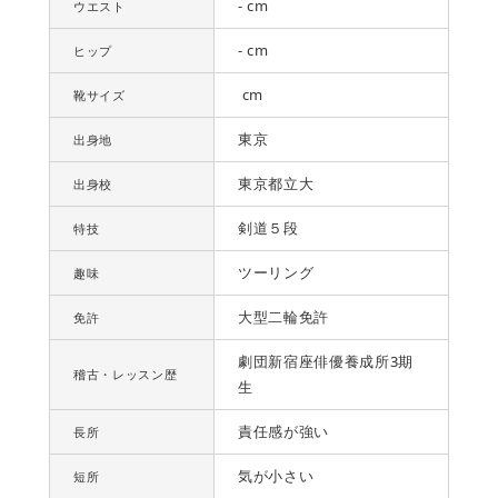
- cm
ウエスト
- cm
ヒップ
cm
靴サイズ
東京
出身地
東京都立大
出身校
剣道５段
特技
ツーリング
趣味
大型二輪免許
免許
劇団新宿座俳優養成所3期
稽古・レッスン歴
生
責任感が強い
長所
気が小さい
短所