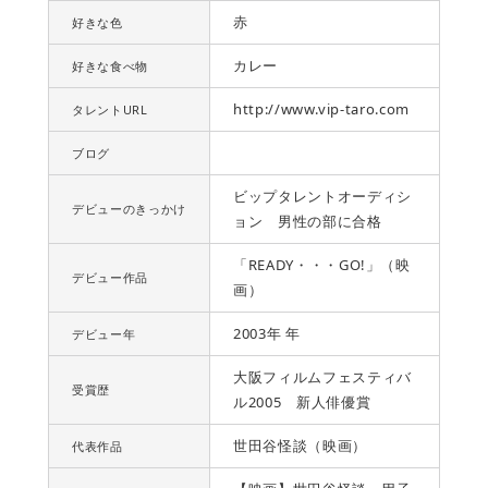
赤
好きな色
カレー
好きな食べ物
http://www.vip-taro.com
タレントURL
ブログ
ビップタレントオーディシ
デビューのきっかけ
ョン 男性の部に合格
「READY・・・GO!」（映
デビュー作品
画）
2003年 年
デビュー年
大阪フィルムフェスティバ
受賞歴
ル2005 新人俳優賞
世田谷怪談（映画）
代表作品