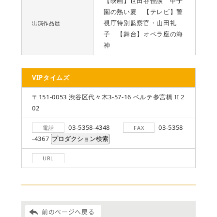
【映画】世田谷怪談 甲子
園の熱い夏 【テレビ】警
視庁特別監察官・山田礼
出演作品歴
子 【舞台】オペラ座の海
神
VIPタイムズ
〒151-0053 渋谷区代々木3-57-16 ベルテ参宮橋 II 2
02
03-5358-4348
03-5358
電話
FAX
-4367
URL
前のページへ戻る