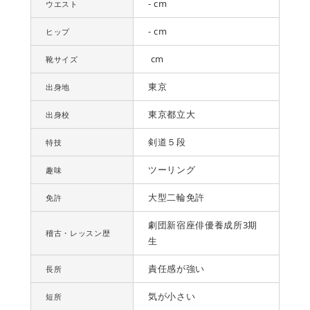
- cm
ウエスト
- cm
ヒップ
cm
靴サイズ
東京
出身地
東京都立大
出身校
剣道５段
特技
ツーリング
趣味
大型二輪免許
免許
劇団新宿座俳優養成所3期
稽古・レッスン歴
生
責任感が強い
長所
気が小さい
短所