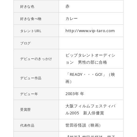
赤
好きな色
カレー
好きな食べ物
http://www.vip-taro.com
タレントURL
ブログ
ビップタレントオーディシ
デビューのきっかけ
ョン 男性の部に合格
「READY・・・GO!」（映
デビュー作品
画）
2003年 年
デビュー年
大阪フィルムフェスティバ
受賞歴
ル2005 新人俳優賞
世田谷怪談（映画）
代表作品