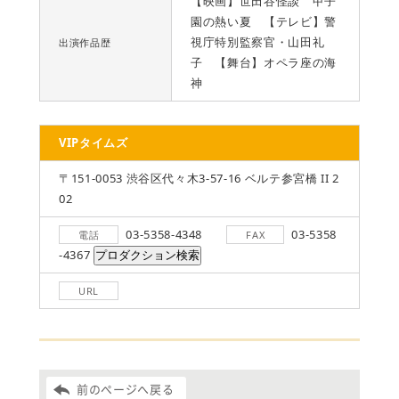
【映画】世田谷怪談 甲子
園の熱い夏 【テレビ】警
視庁特別監察官・山田礼
出演作品歴
子 【舞台】オペラ座の海
神
VIPタイムズ
〒151-0053 渋谷区代々木3-57-16 ベルテ参宮橋 II 2
02
03-5358-4348
03-5358
電話
FAX
-4367
URL
前のページへ戻る