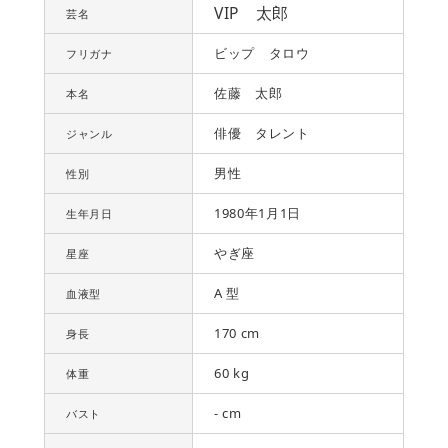
VIP 太郎
芸名
ビップ タロウ
フリガナ
佐藤 太郎
本名
俳優 タレント
ジャンル
男性
性別
1980年1月1日
生年月日
やぎ座
星座
A 型
血液型
170 cm
身長
60 kg
体重
- cm
バスト