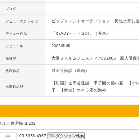
ブログ
ビップタレントオーディション 男性の部に
デビューのきっかけ
「READY・・・GO!」（映画）
デビュー作品
2003年 年
デビュー年
大阪フィルムフェスティバル2005 新人俳優
受賞歴
世田谷怪談（映画）
代表作品
【映画】世田谷怪談 甲子園の熱い夏 【テ
出演作品歴
子 【舞台】オペラ座の海神
ベルテ参宮橋 II 202
03-5358-4367
FAX