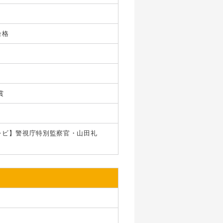
合格
賞
レビ】警視庁特別監察官・山田礼