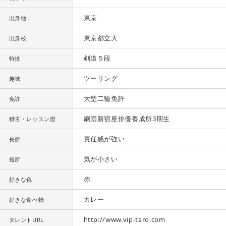
東京
出身地
東京都立大
出身校
剣道５段
特技
ツーリング
趣味
大型二輪免許
免許
劇団新宿座俳優養成所3期生
稽古・レッスン歴
責任感が強い
長所
気が小さい
短所
赤
好きな色
カレー
好きな食べ物
http://www.vip-taro.com
タレントURL