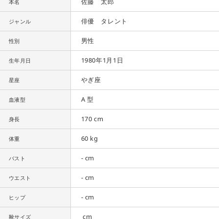
佐藤 太郎
本名
俳優 タレント
ジャンル
男性
性別
1980年1月1日
生年月日
やぎ座
星座
A 型
血液型
170 cm
身長
60 kg
体重
- cm
バスト
- cm
ウエスト
- cm
ヒップ
cm
靴サイズ