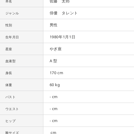
佐藤 太郎
本名
俳優 タレント
ジャンル
男性
性別
1980年1月1日
生年月日
やぎ座
星座
A 型
血液型
170 cm
身長
60 kg
体重
- cm
バスト
- cm
ウエスト
- cm
ヒップ
cm
靴サイズ