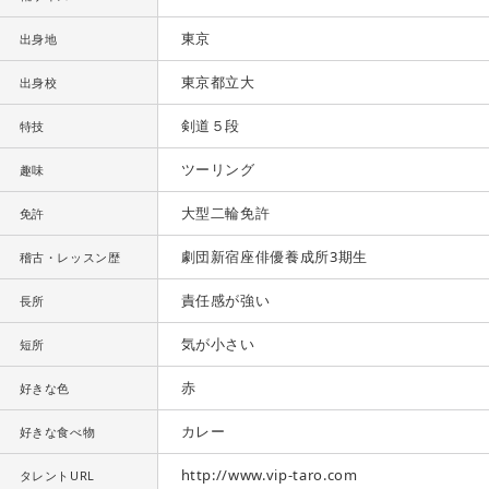
東京
出身地
東京都立大
出身校
剣道５段
特技
ツーリング
趣味
大型二輪免許
免許
劇団新宿座俳優養成所3期生
稽古・レッスン歴
責任感が強い
長所
気が小さい
短所
赤
好きな色
カレー
好きな食べ物
http://www.vip-taro.com
タレントURL