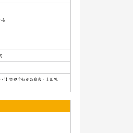
合格
賞
レビ】警視庁特別監察官・山田礼