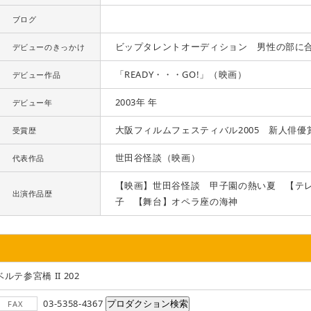
ブログ
ビップタレントオーディション 男性の部に
デビューのきっかけ
「READY・・・GO!」（映画）
デビュー作品
2003年 年
デビュー年
大阪フィルムフェスティバル2005 新人俳優
受賞歴
世田谷怪談（映画）
代表作品
【映画】世田谷怪談 甲子園の熱い夏 【テ
出演作品歴
子 【舞台】オペラ座の海神
ベルテ参宮橋 II 202
03-5358-4367
FAX