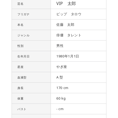
VIP 太郎
芸名
ビップ タロウ
フリガナ
佐藤 太郎
本名
俳優 タレント
ジャンル
男性
性別
1980年1月1日
生年月日
やぎ座
星座
A 型
血液型
170 cm
身長
60 kg
体重
- cm
バスト