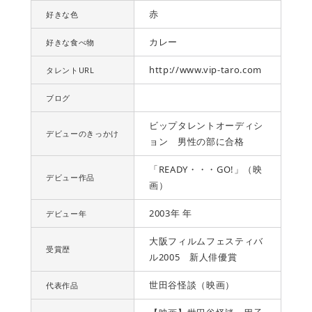
赤
好きな色
カレー
好きな食べ物
http://www.vip-taro.com
タレントURL
ブログ
ビップタレントオーディシ
デビューのきっかけ
ョン 男性の部に合格
「READY・・・GO!」（映
デビュー作品
画）
2003年 年
デビュー年
大阪フィルムフェスティバ
受賞歴
ル2005 新人俳優賞
世田谷怪談（映画）
代表作品