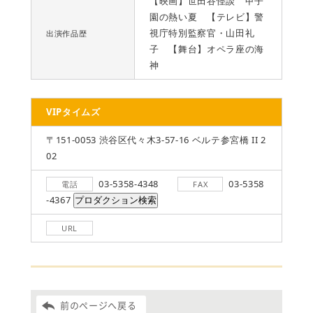
【映画】世田谷怪談 甲子
園の熱い夏 【テレビ】警
視庁特別監察官・山田礼
出演作品歴
子 【舞台】オペラ座の海
神
VIPタイムズ
〒151-0053 渋谷区代々木3-57-16 ベルテ参宮橋 II 2
02
03-5358-4348
03-5358
電話
FAX
-4367
URL
前のページへ戻る