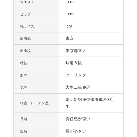
- cm
ウエスト
- cm
ヒップ
cm
靴サイズ
東京
出身地
東京都立大
出身校
剣道５段
特技
ツーリング
趣味
大型二輪免許
免許
劇団新宿座俳優養成所3期
稽古・レッスン歴
生
責任感が強い
長所
気が小さい
短所