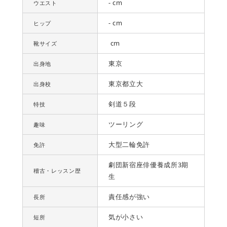
- cm
ウエスト
- cm
ヒップ
cm
靴サイズ
東京
出身地
東京都立大
出身校
剣道５段
特技
ツーリング
趣味
大型二輪免許
免許
劇団新宿座俳優養成所3期
稽古・レッスン歴
生
責任感が強い
長所
気が小さい
短所