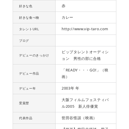
赤
好きな色
カレー
好きな食べ物
http://www.vip-taro.com
タレントURL
ブログ
ビップタレントオーディシ
デビューのきっかけ
ョン 男性の部に合格
「READY・・・GO!」（映
デビュー作品
画）
2003年 年
デビュー年
大阪フィルムフェスティバ
受賞歴
ル2005 新人俳優賞
世田谷怪談（映画）
代表作品