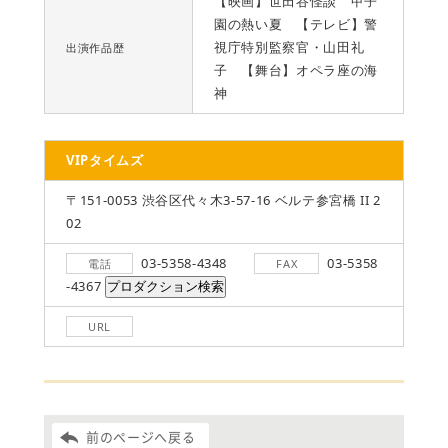
【映画】世田谷怪談 甲子
園の熱い夏 【テレビ】警
視庁特別監察官・山田礼
出演作品歴
子 【舞台】オペラ座の海
神
VIPタイムズ
〒151-0053 渋谷区代々木3-57-16 ベルテ参宮橋 II 2
02
03-5358-4348
03-5358
電話
FAX
-4367
URL
前のページへ戻る