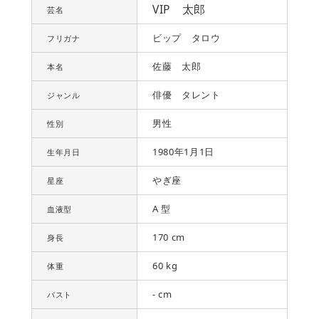
VIP 太郎
芸名
ビップ タロウ
フリガナ
佐藤 太郎
本名
俳優 タレント
ジャンル
男性
性別
1980年1月1日
生年月日
やぎ座
星座
A 型
血液型
170 cm
身長
60 kg
体重
- cm
バスト