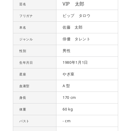
VIP 太郎
芸名
ビップ タロウ
フリガナ
佐藤 太郎
本名
俳優 タレント
ジャンル
男性
性別
1980年1月1日
生年月日
やぎ座
星座
A 型
血液型
170 cm
身長
60 kg
体重
- cm
バスト