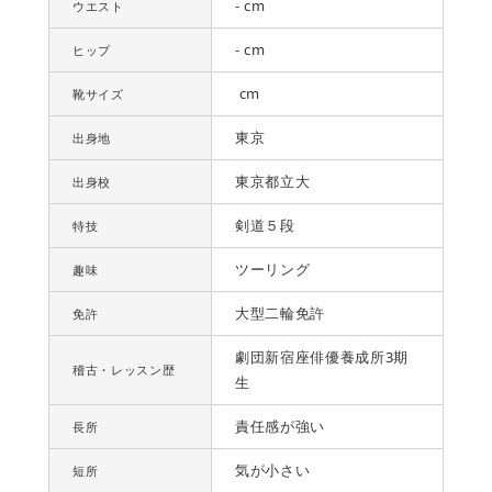
- cm
ウエスト
- cm
ヒップ
cm
靴サイズ
東京
出身地
東京都立大
出身校
剣道５段
特技
ツーリング
趣味
大型二輪免許
免許
劇団新宿座俳優養成所3期
稽古・レッスン歴
生
責任感が強い
長所
気が小さい
短所