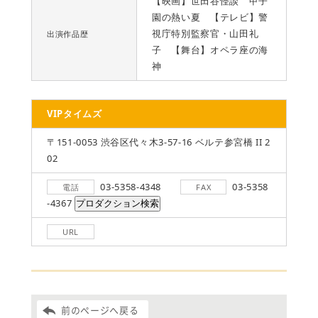
【映画】世田谷怪談 甲子
園の熱い夏 【テレビ】警
視庁特別監察官・山田礼
出演作品歴
子 【舞台】オペラ座の海
神
VIPタイムズ
〒151-0053 渋谷区代々木3-57-16 ベルテ参宮橋 II 2
02
03-5358-4348
03-5358
電話
FAX
-4367
URL
前のページへ戻る