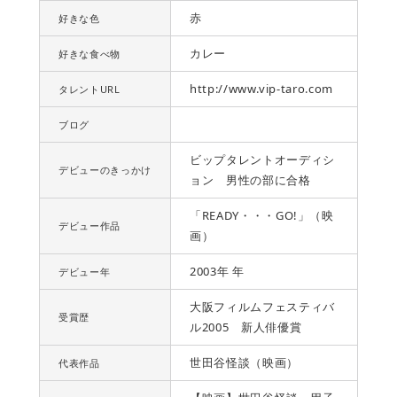
赤
好きな色
カレー
好きな食べ物
http://www.vip-taro.com
タレントURL
ブログ
ビップタレントオーディシ
デビューのきっかけ
ョン 男性の部に合格
「READY・・・GO!」（映
デビュー作品
画）
2003年 年
デビュー年
大阪フィルムフェスティバ
受賞歴
ル2005 新人俳優賞
世田谷怪談（映画）
代表作品