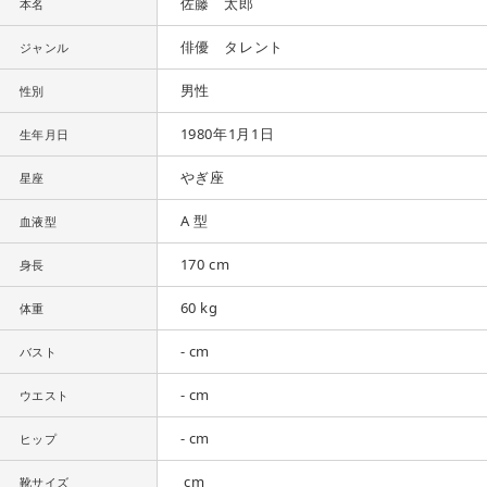
佐藤 太郎
本名
俳優 タレント
ジャンル
男性
性別
1980年1月1日
生年月日
やぎ座
星座
A 型
血液型
170 cm
身長
60 kg
体重
- cm
バスト
- cm
ウエスト
- cm
ヒップ
cm
靴サイズ