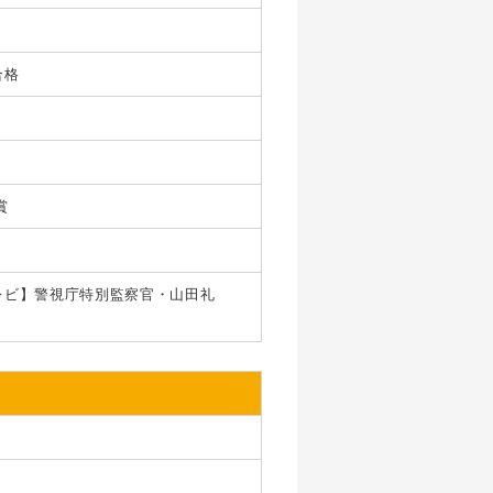
合格
賞
レビ】警視庁特別監察官・山田礼