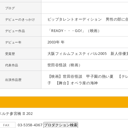
ブログ
ビップタレントオーディション 男性の部に
デビューのきっかけ
「READY・・・GO!」（映画）
デビュー作品
2003年 年
デビュー年
大阪フィルムフェスティバル2005 新人俳優
受賞歴
世田谷怪談（映画）
代表作品
【映画】世田谷怪談 甲子園の熱い夏 【テ
出演作品歴
子 【舞台】オペラ座の海神
ベルテ参宮橋 II 202
03-5358-4367
FAX