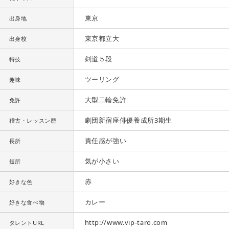
東京
出身地
東京都立大
出身校
剣道５段
特技
ツーリング
趣味
大型二輪免許
免許
劇団新宿座俳優養成所3期生
稽古・レッスン歴
責任感が強い
長所
気が小さい
短所
赤
好きな色
カレー
好きな食べ物
http://www.vip-taro.com
タレントURL