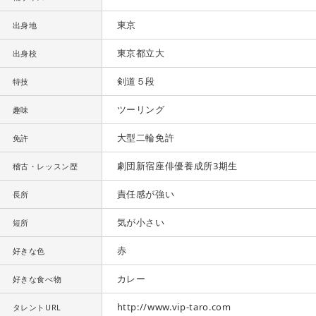
東京
出身地
東京都立大
出身校
剣道５段
特技
ツーリング
趣味
大型二輪免許
免許
劇団新宿座俳優養成所3期生
稽古・レッスン歴
責任感が強い
長所
気が小さい
短所
赤
好きな色
カレー
好きな食べ物
http://www.vip-taro.com
タレントURL