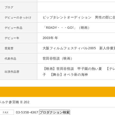
ブログ
ビップタレントオーディション 男性の部に
デビューのきっかけ
「READY・・・GO!」（映画）
デビュー作品
2003年 年
デビュー年
大阪フィルムフェスティバル2005 新人俳優
受賞歴
世田谷怪談（映画）
代表作品
【映画】世田谷怪談 甲子園の熱い夏 【テ
出演作品歴
子 【舞台】オペラ座の海神
ベルテ参宮橋 II 202
03-5358-4367
FAX