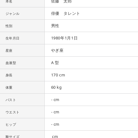
佐藤 太郎
本名
俳優 タレント
ジャンル
男性
性別
1980年1月1日
生年月日
やぎ座
星座
A 型
血液型
170 cm
身長
60 kg
体重
- cm
バスト
- cm
ウエスト
- cm
ヒップ
cm
靴サイズ