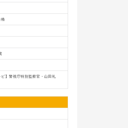
合格
賞
レビ】警視庁特別監察官・山田礼