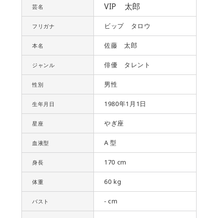
VIP 太郎
芸名
ビップ タロウ
フリガナ
佐藤 太郎
本名
俳優 タレント
ジャンル
男性
性別
1980年1月1日
生年月日
やぎ座
星座
A 型
血液型
170 cm
身長
60 kg
体重
- cm
バスト