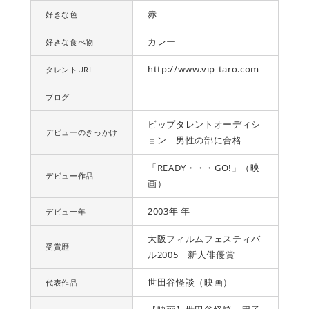
赤
好きな色
カレー
好きな食べ物
http://www.vip-taro.com
タレントURL
ブログ
ビップタレントオーディシ
デビューのきっかけ
ョン 男性の部に合格
「READY・・・GO!」（映
デビュー作品
画）
2003年 年
デビュー年
大阪フィルムフェスティバ
受賞歴
ル2005 新人俳優賞
世田谷怪談（映画）
代表作品