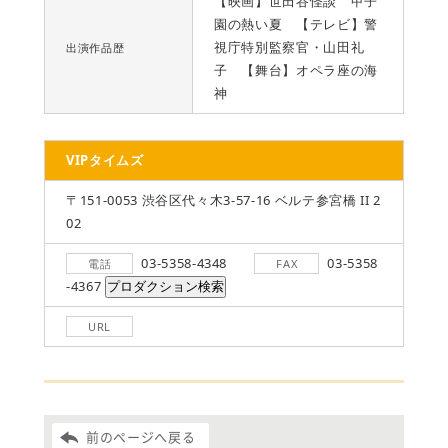
【映画】世田谷怪談 甲子
園の熱い夏 【テレビ】警
視庁特別監察官・山田礼
出演作品歴
子 【舞台】オペラ座の海
神
VIPタイムズ
〒151-0053 渋谷区代々木3-57-16 ベルテ参宮橋 II 2
02
03-5358-4348
03-5358
電話
FAX
-4367
URL
前のページへ戻る