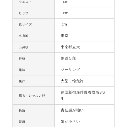
- cm
ウエスト
- cm
ヒップ
cm
靴サイズ
東京
出身地
東京都立大
出身校
剣道５段
特技
ツーリング
趣味
大型二輪免許
免許
劇団新宿座俳優養成所3期
稽古・レッスン歴
生
責任感が強い
長所
気が小さい
短所