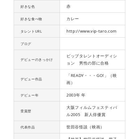
赤
好きな色
カレー
好きな食べ物
http://www.vip-taro.com
タレントURL
ブログ
ビップタレントオーディシ
デビューのきっかけ
ョン 男性の部に合格
「READY・・・GO!」（映
デビュー作品
画）
2003年 年
デビュー年
大阪フィルムフェスティバ
受賞歴
ル2005 新人俳優賞
世田谷怪談（映画）
代表作品