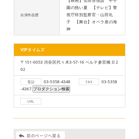
【映画】世田谷怪談 甲子
園の熱い夏 【テレビ】警
視庁特別監察官・山田礼
出演作品歴
子 【舞台】オペラ座の海
神
VIPタイムズ
〒151-0053 渋谷区代々木3-57-16 ベルテ参宮橋 II 2
02
03-5358-4348
03-5358
電話
FAX
-4367
URL
前のページへ戻る