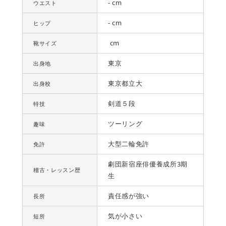
- cm
ウエスト
- cm
ヒップ
cm
靴サイズ
東京
出身地
東京都立大
出身校
剣道５段
特技
ツーリング
趣味
大型二輪免許
免許
劇団新宿座俳優養成所3期
稽古・レッスン歴
生
責任感が強い
長所
気が小さい
短所