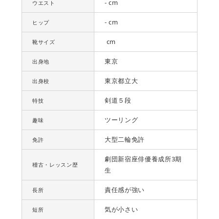
- cm
ウエスト
- cm
ヒップ
cm
靴サイズ
東京
出身地
東京都立大
出身校
剣道５段
特技
ツーリング
趣味
大型二輪免許
免許
劇団新宿座俳優養成所3期
稽古・レッスン歴
生
責任感が強い
長所
気が小さい
短所