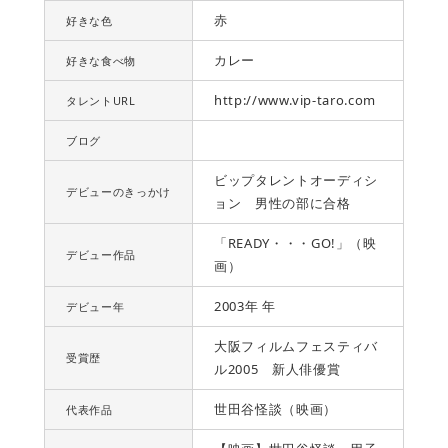
赤
好きな色
カレー
好きな食べ物
http://www.vip-taro.com
タレントURL
ブログ
ビップタレントオーディシ
デビューのきっかけ
ョン 男性の部に合格
「READY・・・GO!」（映
デビュー作品
画）
2003年 年
デビュー年
大阪フィルムフェスティバ
受賞歴
ル2005 新人俳優賞
世田谷怪談（映画）
代表作品