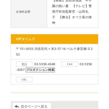
【映画】世田谷怪談 甲子
園の熱い夏 【テレビ】警
視庁特別監察官・山田礼
出演作品歴
子 【舞台】オペラ座の海
神
VIPタイムズ
〒151-0053 渋谷区代々木3-57-16 ベルテ参宮橋 II 2
02
03-5358-4348
03-5358
電話
FAX
-4367
URL
前のページへ戻る