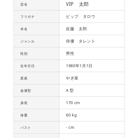
VIP 太郎
芸名
ビップ タロウ
フリガナ
佐藤 太郎
本名
俳優 タレント
ジャンル
男性
性別
1980年1月1日
生年月日
やぎ座
星座
A 型
血液型
170 cm
身長
60 kg
体重
- cm
バスト