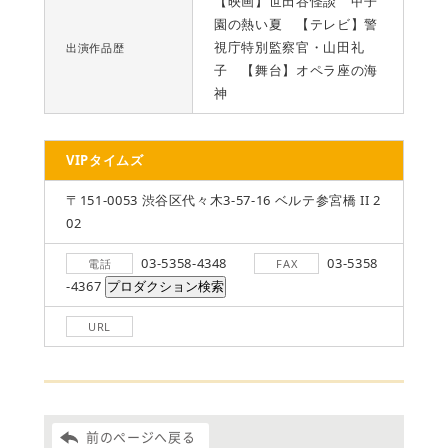
【映画】世田谷怪談 甲子
園の熱い夏 【テレビ】警
視庁特別監察官・山田礼
出演作品歴
子 【舞台】オペラ座の海
神
VIPタイムズ
〒151-0053 渋谷区代々木3-57-16 ベルテ参宮橋 II 2
02
03-5358-4348
03-5358
電話
FAX
-4367
URL
前のページへ戻る