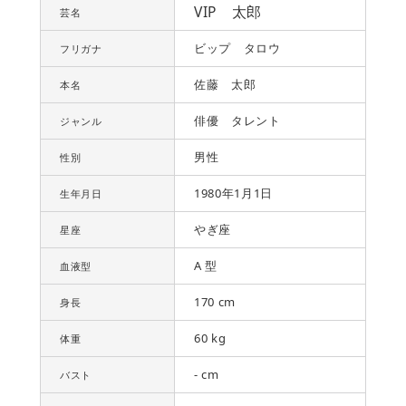
VIP 太郎
芸名
ビップ タロウ
フリガナ
佐藤 太郎
本名
俳優 タレント
ジャンル
男性
性別
1980年1月1日
生年月日
やぎ座
星座
A 型
血液型
170 cm
身長
60 kg
体重
- cm
バスト