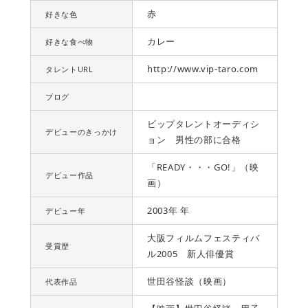
赤
好きな色
カレー
好きな食べ物
http://www.vip-taro.com
タレントURL
ブログ
ビップタレントオーディシ
デビューのきっかけ
ョン 男性の部に合格
「READY・・・GO!」（映
デビュー作品
画）
2003年 年
デビュー年
大阪フィルムフェスティバ
受賞歴
ル2005 新人俳優賞
世田谷怪談（映画）
代表作品