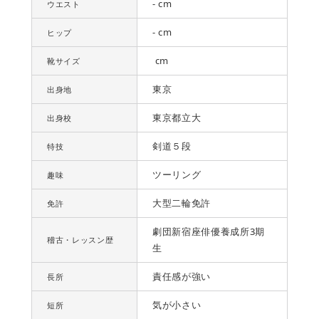
- cm
ウエスト
- cm
ヒップ
cm
靴サイズ
東京
出身地
東京都立大
出身校
剣道５段
特技
ツーリング
趣味
大型二輪免許
免許
劇団新宿座俳優養成所3期
稽古・レッスン歴
生
責任感が強い
長所
気が小さい
短所