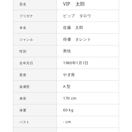
VIP 太郎
芸名
ビップ タロウ
フリガナ
佐藤 太郎
本名
俳優 タレント
ジャンル
男性
性別
1980年1月1日
生年月日
やぎ座
星座
A 型
血液型
170 cm
身長
60 kg
体重
- cm
バスト