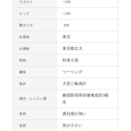
- cm
ウエスト
- cm
ヒップ
cm
靴サイズ
東京
出身地
東京都立大
出身校
剣道５段
特技
ツーリング
趣味
大型二輪免許
免許
劇団新宿座俳優養成所3期
稽古・レッスン歴
生
責任感が強い
長所
気が小さい
短所