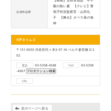
【映画】世田谷怪談 甲子
園の熱い夏 【テレビ】警
視庁特別監察官・山田礼
出演作品歴
子 【舞台】オペラ座の海
神
VIPタイムズ
〒151-0053 渋谷区代々木3-57-16 ベルテ参宮橋 II 2
02
03-5358-4348
03-5358
電話
FAX
-4367
URL
前のページへ戻る