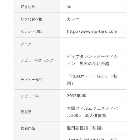
赤
好きな色
カレー
好きな食べ物
http://www.vip-taro.com
タレントURL
ブログ
ビップタレントオーディシ
デビューのきっかけ
ョン 男性の部に合格
「READY・・・GO!」（映
デビュー作品
画）
2003年 年
デビュー年
大阪フィルムフェスティバ
受賞歴
ル2005 新人俳優賞
世田谷怪談（映画）
代表作品