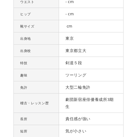
- cm
ウエスト
- cm
ヒップ
cm
靴サイズ
東京
出身地
東京都立大
出身校
剣道５段
特技
ツーリング
趣味
大型二輪免許
免許
劇団新宿座俳優養成所3期
稽古・レッスン歴
生
責任感が強い
長所
気が小さい
短所