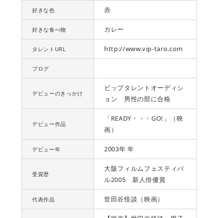
赤
好きな色
カレー
好きな食べ物
http://www.vip-taro.com
タレントURL
ブログ
ビップタレントオーディシ
デビューのきっかけ
ョン 男性の部に合格
「READY・・・GO!」（映
デビュー作品
画）
2003年 年
デビュー年
大阪フィルムフェスティバ
受賞歴
ル2005 新人俳優賞
世田谷怪談（映画）
代表作品