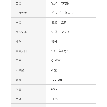
VIP 太郎
芸名
ビップ タロウ
フリガナ
佐藤 太郎
本名
俳優 タレント
ジャンル
男性
性別
1980年1月1日
生年月日
やぎ座
星座
A 型
血液型
170 cm
身長
60 kg
体重
- cm
バスト