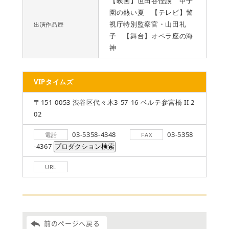
【映画】世田谷怪談 甲子
園の熱い夏 【テレビ】警
視庁特別監察官・山田礼
出演作品歴
子 【舞台】オペラ座の海
神
VIPタイムズ
〒151-0053 渋谷区代々木3-57-16 ベルテ参宮橋 II 2
02
03-5358-4348
03-5358
電話
FAX
-4367
URL
前のページへ戻る