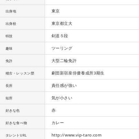
東京
出身地
東京都立大
出身校
剣道５段
特技
ツーリング
趣味
大型二輪免許
免許
劇団新宿座俳優養成所3期生
稽古・レッスン歴
責任感が強い
長所
気が小さい
短所
赤
好きな色
カレー
好きな食べ物
http://www.vip-taro.com
タレントURL