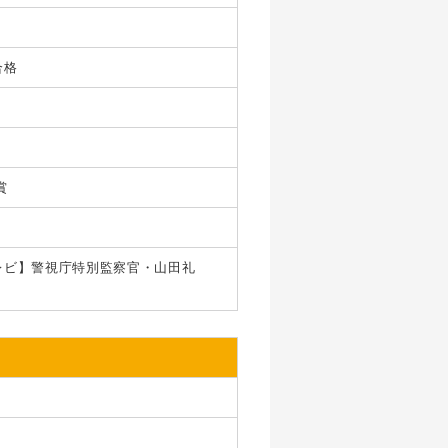
合格
賞
レビ】警視庁特別監察官・山田礼