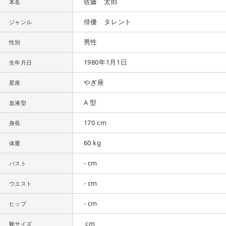
佐藤 太郎
本名
俳優 タレント
ジャンル
男性
性別
1980年1月1日
生年月日
やぎ座
星座
A 型
血液型
170 cm
身長
60 kg
体重
- cm
バスト
- cm
ウエスト
- cm
ヒップ
cm
靴サイズ