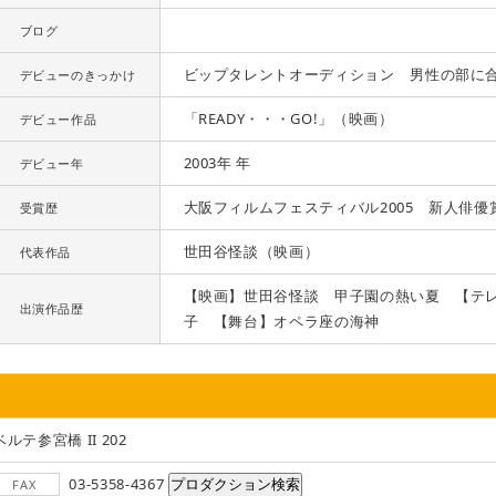
ブログ
ビップタレントオーディション 男性の部に
デビューのきっかけ
「READY・・・GO!」（映画）
デビュー作品
2003年 年
デビュー年
大阪フィルムフェスティバル2005 新人俳優
受賞歴
世田谷怪談（映画）
代表作品
【映画】世田谷怪談 甲子園の熱い夏 【テ
出演作品歴
子 【舞台】オペラ座の海神
ベルテ参宮橋 II 202
03-5358-4367
FAX