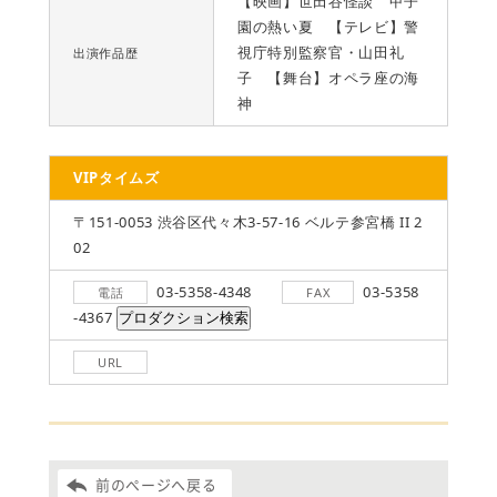
【映画】世田谷怪談 甲子
園の熱い夏 【テレビ】警
視庁特別監察官・山田礼
出演作品歴
子 【舞台】オペラ座の海
神
VIPタイムズ
〒151-0053 渋谷区代々木3-57-16 ベルテ参宮橋 II 2
02
03-5358-4348
03-5358
電話
FAX
-4367
URL
前のページへ戻る