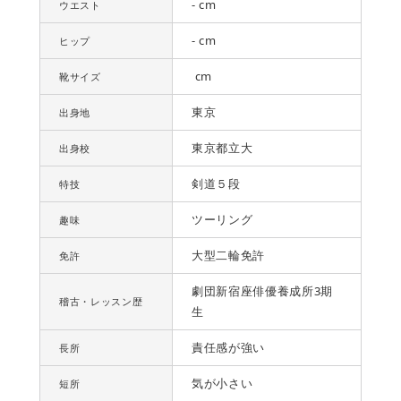
- cm
ウエスト
- cm
ヒップ
cm
靴サイズ
東京
出身地
東京都立大
出身校
剣道５段
特技
ツーリング
趣味
大型二輪免許
免許
劇団新宿座俳優養成所3期
稽古・レッスン歴
生
責任感が強い
長所
気が小さい
短所