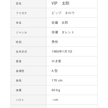
VIP 太郎
芸名
ビップ タロウ
フリガナ
佐藤 太郎
本名
俳優 タレント
ジャンル
男性
性別
1980年1月1日
生年月日
やぎ座
星座
A 型
血液型
170 cm
身長
60 kg
体重
- cm
バスト