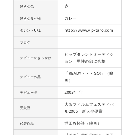
赤
好きな色
カレー
好きな食べ物
http://www.vip-taro.com
タレントURL
ブログ
ビップタレントオーディシ
デビューのきっかけ
ョン 男性の部に合格
「READY・・・GO!」（映
デビュー作品
画）
2003年 年
デビュー年
大阪フィルムフェスティバ
受賞歴
ル2005 新人俳優賞
世田谷怪談（映画）
代表作品