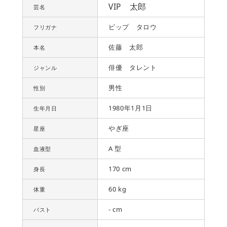
VIP 太郎
芸名
ビップ タロウ
フリガナ
佐藤 太郎
本名
俳優 タレント
ジャンル
男性
性別
1980年1月1日
生年月日
やぎ座
星座
A 型
血液型
170 cm
身長
60 kg
体重
- cm
バスト