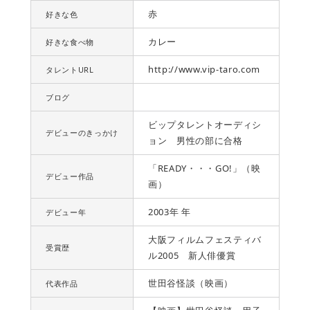
赤
好きな色
カレー
好きな食べ物
http://www.vip-taro.com
タレントURL
ブログ
ビップタレントオーディシ
デビューのきっかけ
ョン 男性の部に合格
「READY・・・GO!」（映
デビュー作品
画）
2003年 年
デビュー年
大阪フィルムフェスティバ
受賞歴
ル2005 新人俳優賞
世田谷怪談（映画）
代表作品