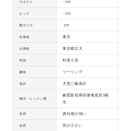
- cm
ウエスト
- cm
ヒップ
cm
靴サイズ
東京
出身地
東京都立大
出身校
剣道５段
特技
ツーリング
趣味
大型二輪免許
免許
劇団新宿座俳優養成所3期
稽古・レッスン歴
生
責任感が強い
長所
気が小さい
短所