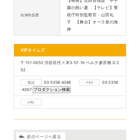
【映画】世田谷怪談 甲子
園の熱い夏 【テレビ】警
視庁特別監察官・山田礼
出演作品歴
子 【舞台】オペラ座の海
神
VIPタイムズ
〒151-0053 渋谷区代々木3-57-16 ベルテ参宮橋 II 2
02
03-5358-4348
03-5358
電話
FAX
-4367
URL
前のページへ戻る