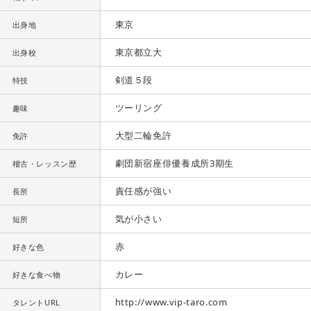
東京
出身地
東京都立大
出身校
剣道５段
特技
ツーリング
趣味
大型二輪免許
免許
劇団新宿座俳優養成所3期生
稽古・レッスン歴
責任感が強い
長所
気が小さい
短所
赤
好きな色
カレー
好きな食べ物
http://www.vip-taro.com
タレントURL