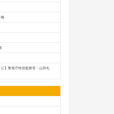
合格
賞
レビ】警視庁特別監察官・山田礼