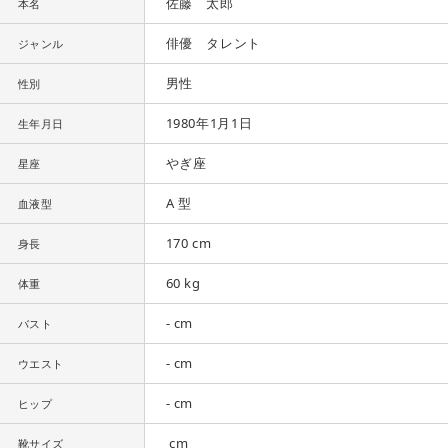
佐藤 太郎
本名
俳優 タレント
ジャンル
男性
性別
1980年1月1日
生年月日
やぎ座
星座
A 型
血液型
170 cm
身長
60 kg
体重
- cm
バスト
- cm
ウエスト
- cm
ヒップ
cm
靴サイズ