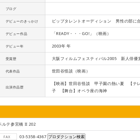
ブログ
ビップタレントオーディション 男性の部に
デビューのきっかけ
「READY・・・GO!」（映画）
デビュー作品
2003年 年
デビュー年
大阪フィルムフェスティバル2005 新人俳優
受賞歴
世田谷怪談（映画）
代表作品
【映画】世田谷怪談 甲子園の熱い夏 【テ
出演作品歴
子 【舞台】オペラ座の海神
ベルテ参宮橋 II 202
03-5358-4367
FAX