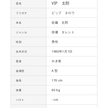
VIP 太郎
芸名
ビップ タロウ
フリガナ
佐藤 太郎
本名
俳優 タレント
ジャンル
男性
性別
1980年1月1日
生年月日
やぎ座
星座
A 型
血液型
170 cm
身長
60 kg
体重
- cm
バスト