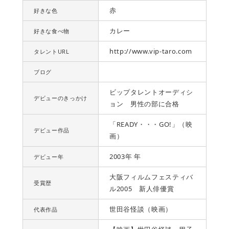
赤
好きな色
カレー
好きな食べ物
http://www.vip-taro.com
タレントURL
ブログ
ビップタレントオーディシ
デビューのきっかけ
ョン 男性の部に合格
「READY・・・GO!」（映
デビュー作品
画）
2003年 年
デビュー年
大阪フィルムフェスティバ
受賞歴
ル2005 新人俳優賞
世田谷怪談（映画）
代表作品