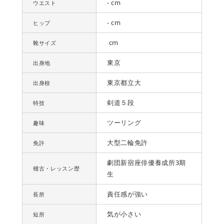
- cm
ウエスト
- cm
ヒップ
cm
靴サイズ
東京
出身地
東京都立大
出身校
剣道５段
特技
ツーリング
趣味
大型二輪免許
免許
劇団新宿座俳優養成所3期
稽古・レッスン歴
生
責任感が強い
長所
気が小さい
短所