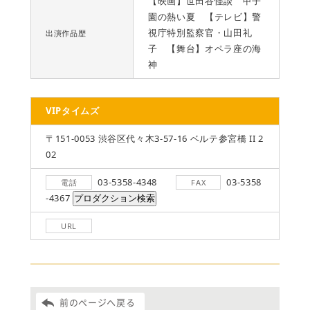
【映画】世田谷怪談 甲子
園の熱い夏 【テレビ】警
視庁特別監察官・山田礼
出演作品歴
子 【舞台】オペラ座の海
神
VIPタイムズ
〒151-0053 渋谷区代々木3-57-16 ベルテ参宮橋 II 2
02
03-5358-4348
03-5358
電話
FAX
-4367
URL
前のページへ戻る