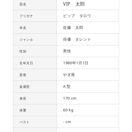
VIP 太郎
芸名
ビップ タロウ
フリガナ
佐藤 太郎
本名
俳優 タレント
ジャンル
男性
性別
1980年1月1日
生年月日
やぎ座
星座
A 型
血液型
170 cm
身長
60 kg
体重
- cm
バスト