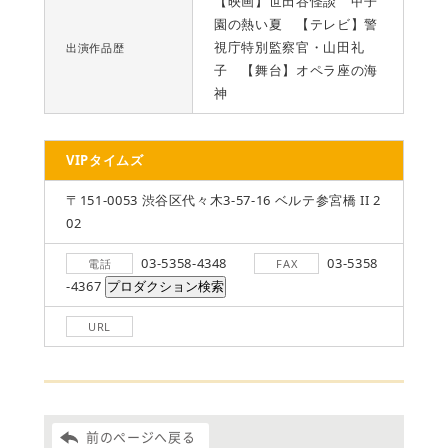
【映画】世田谷怪談 甲子
園の熱い夏 【テレビ】警
視庁特別監察官・山田礼
出演作品歴
子 【舞台】オペラ座の海
神
VIPタイムズ
〒151-0053 渋谷区代々木3-57-16 ベルテ参宮橋 II 2
02
03-5358-4348
03-5358
電話
FAX
-4367
URL
前のページへ戻る