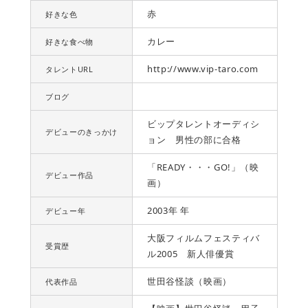
赤
好きな色
カレー
好きな食べ物
http://www.vip-taro.com
タレントURL
ブログ
ビップタレントオーディシ
デビューのきっかけ
ョン 男性の部に合格
「READY・・・GO!」（映
デビュー作品
画）
2003年 年
デビュー年
大阪フィルムフェスティバ
受賞歴
ル2005 新人俳優賞
世田谷怪談（映画）
代表作品