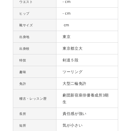
- cm
ウエスト
- cm
ヒップ
cm
靴サイズ
東京
出身地
東京都立大
出身校
剣道５段
特技
ツーリング
趣味
大型二輪免許
免許
劇団新宿座俳優養成所3期
稽古・レッスン歴
生
責任感が強い
長所
気が小さい
短所