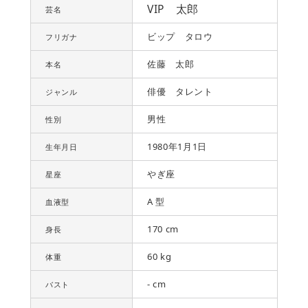
VIP 太郎
芸名
ビップ タロウ
フリガナ
佐藤 太郎
本名
俳優 タレント
ジャンル
男性
性別
1980年1月1日
生年月日
やぎ座
星座
A 型
血液型
170 cm
身長
60 kg
体重
- cm
バスト