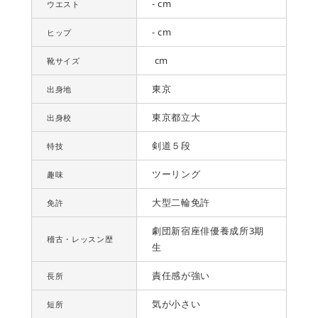
- cm
ウエスト
- cm
ヒップ
cm
靴サイズ
東京
出身地
東京都立大
出身校
剣道５段
特技
ツーリング
趣味
大型二輪免許
免許
劇団新宿座俳優養成所3期
稽古・レッスン歴
生
責任感が強い
長所
気が小さい
短所