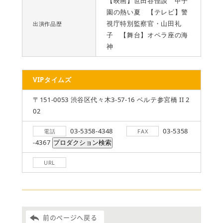
【映画】世田谷怪談 甲子
園の熱い夏 【テレビ】警
視庁特別監察官・山田礼
出演作品歴
子 【舞台】オペラ座の海
神
VIPタイムズ
〒151-0053 渋谷区代々木3-57-16 ベルテ参宮橋 II 2
02
03-5358-4348
03-5358
電話
FAX
-4367
URL
前のページへ戻る