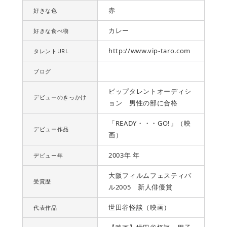
赤
好きな色
カレー
好きな食べ物
http://www.vip-taro.com
タレントURL
ブログ
ビップタレントオーディシ
デビューのきっかけ
ョン 男性の部に合格
「READY・・・GO!」（映
デビュー作品
画）
2003年 年
デビュー年
大阪フィルムフェスティバ
受賞歴
ル2005 新人俳優賞
世田谷怪談（映画）
代表作品