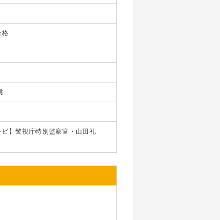
合格
賞
レビ】警視庁特別監察官・山田礼