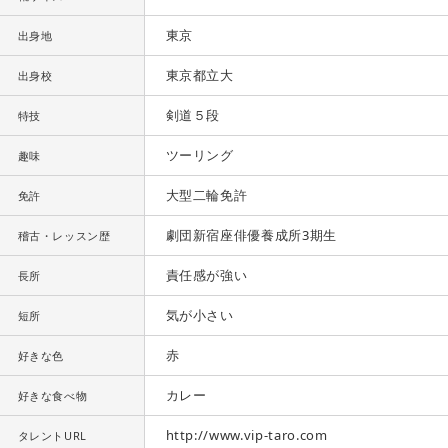
東京
出身地
東京都立大
出身校
剣道５段
特技
ツーリング
趣味
大型二輪免許
免許
劇団新宿座俳優養成所3期生
稽古・レッスン歴
責任感が強い
長所
気が小さい
短所
赤
好きな色
カレー
好きな食べ物
http://www.vip-taro.com
タレントURL