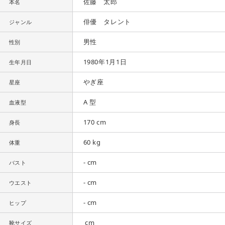
佐藤 太郎
本名
俳優 タレント
ジャンル
男性
性別
1980年1月1日
生年月日
やぎ座
星座
A 型
血液型
170 cm
身長
60 kg
体重
- cm
バスト
- cm
ウエスト
- cm
ヒップ
cm
靴サイズ