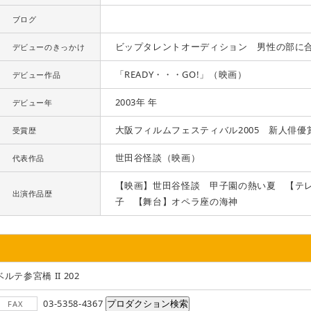
ブログ
ビップタレントオーディション 男性の部に
デビューのきっかけ
「READY・・・GO!」（映画）
デビュー作品
2003年 年
デビュー年
大阪フィルムフェスティバル2005 新人俳優
受賞歴
世田谷怪談（映画）
代表作品
【映画】世田谷怪談 甲子園の熱い夏 【テ
出演作品歴
子 【舞台】オペラ座の海神
ベルテ参宮橋 II 202
03-5358-4367
FAX