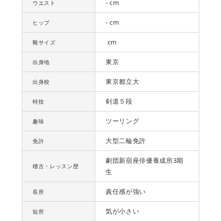
- cm
ウエスト
- cm
ヒップ
cm
靴サイズ
東京
出身地
東京都立大
出身校
剣道５段
特技
ツーリング
趣味
大型二輪免許
免許
劇団新宿座俳優養成所3期
稽古・レッスン歴
生
責任感が強い
長所
気が小さい
短所