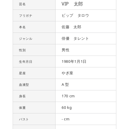
VIP 太郎
芸名
ビップ タロウ
フリガナ
佐藤 太郎
本名
俳優 タレント
ジャンル
男性
性別
1980年1月1日
生年月日
やぎ座
星座
A 型
血液型
170 cm
身長
60 kg
体重
- cm
バスト