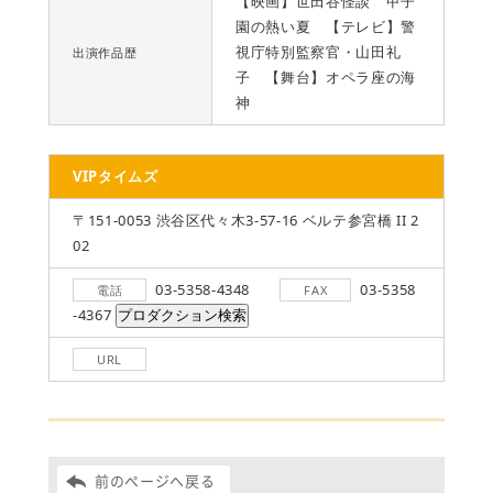
【映画】世田谷怪談 甲子
園の熱い夏 【テレビ】警
視庁特別監察官・山田礼
出演作品歴
子 【舞台】オペラ座の海
神
VIPタイムズ
〒151-0053 渋谷区代々木3-57-16 ベルテ参宮橋 II 2
02
03-5358-4348
03-5358
電話
FAX
-4367
URL
前のページへ戻る