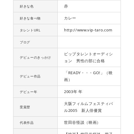
赤
好きな色
カレー
好きな食べ物
http://www.vip-taro.com
タレントURL
ブログ
ビップタレントオーディシ
デビューのきっかけ
ョン 男性の部に合格
「READY・・・GO!」（映
デビュー作品
画）
2003年 年
デビュー年
大阪フィルムフェスティバ
受賞歴
ル2005 新人俳優賞
世田谷怪談（映画）
代表作品