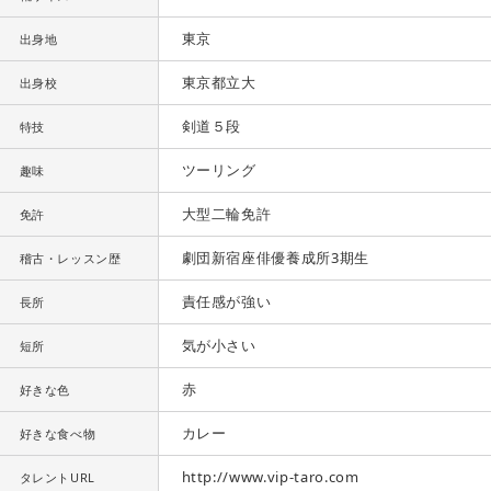
東京
出身地
東京都立大
出身校
剣道５段
特技
ツーリング
趣味
大型二輪免許
免許
劇団新宿座俳優養成所3期生
稽古・レッスン歴
責任感が強い
長所
気が小さい
短所
赤
好きな色
カレー
好きな食べ物
http://www.vip-taro.com
タレントURL