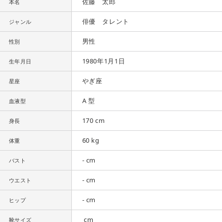
佐藤 太郎
本名
俳優 タレント
ジャンル
男性
性別
1980年1月1日
生年月日
やぎ座
星座
A 型
血液型
170 cm
身長
60 kg
体重
- cm
バスト
- cm
ウエスト
- cm
ヒップ
cm
靴サイズ