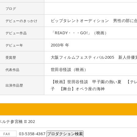
ブログ
ビップタレントオーディション 男性の部に
デビューのきっかけ
「READY・・・GO!」（映画）
デビュー作品
2003年 年
デビュー年
大阪フィルムフェスティバル2005 新人俳優
受賞歴
世田谷怪談（映画）
代表作品
【映画】世田谷怪談 甲子園の熱い夏 【テ
出演作品歴
子 【舞台】オペラ座の海神
ベルテ参宮橋 II 202
03-5358-4367
FAX