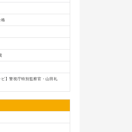
合格
賞
レビ】警視庁特別監察官・山田礼