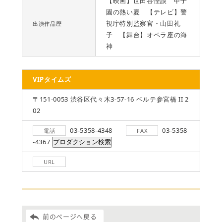
【映画】世田谷怪談 甲子
園の熱い夏 【テレビ】警
視庁特別監察官・山田礼
出演作品歴
子 【舞台】オペラ座の海
神
VIPタイムズ
〒151-0053 渋谷区代々木3-57-16 ベルテ参宮橋 II 2
02
03-5358-4348
03-5358
電話
FAX
-4367
URL
前のページへ戻る