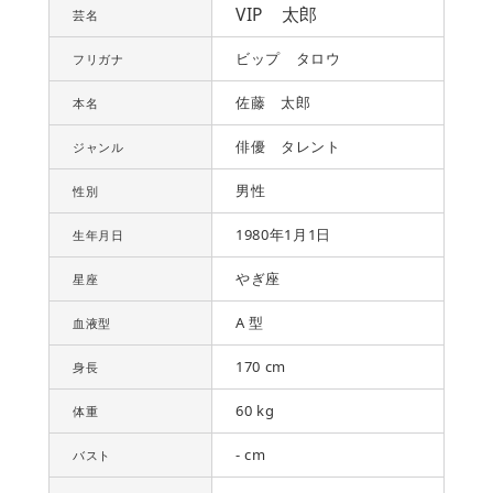
VIP 太郎
芸名
ビップ タロウ
フリガナ
佐藤 太郎
本名
俳優 タレント
ジャンル
男性
性別
1980年1月1日
生年月日
やぎ座
星座
A 型
血液型
170 cm
身長
60 kg
体重
- cm
バスト