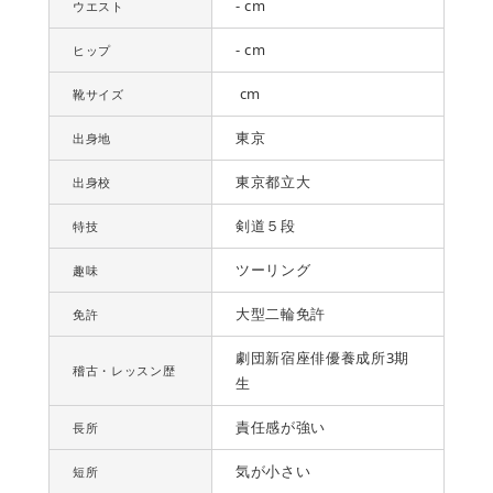
- cm
ウエスト
- cm
ヒップ
cm
靴サイズ
東京
出身地
東京都立大
出身校
剣道５段
特技
ツーリング
趣味
大型二輪免許
免許
劇団新宿座俳優養成所3期
稽古・レッスン歴
生
責任感が強い
長所
気が小さい
短所