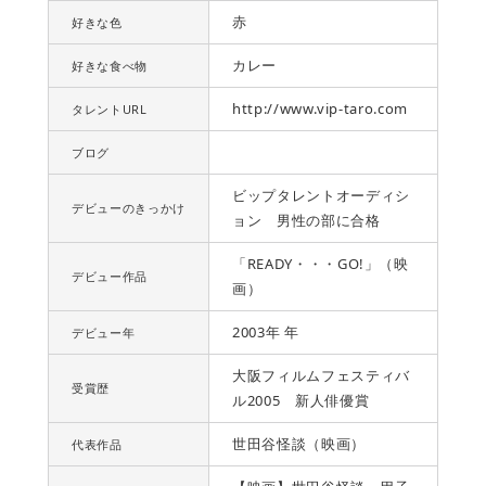
赤
好きな色
カレー
好きな食べ物
http://www.vip-taro.com
タレントURL
ブログ
ビップタレントオーディシ
デビューのきっかけ
ョン 男性の部に合格
「READY・・・GO!」（映
デビュー作品
画）
2003年 年
デビュー年
大阪フィルムフェスティバ
受賞歴
ル2005 新人俳優賞
世田谷怪談（映画）
代表作品