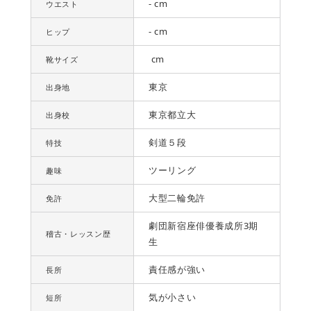
- cm
ウエスト
- cm
ヒップ
cm
靴サイズ
東京
出身地
東京都立大
出身校
剣道５段
特技
ツーリング
趣味
大型二輪免許
免許
劇団新宿座俳優養成所3期
稽古・レッスン歴
生
責任感が強い
長所
気が小さい
短所