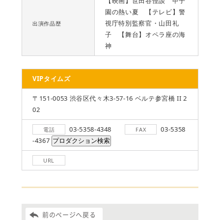
【映画】世田谷怪談 甲子
園の熱い夏 【テレビ】警
視庁特別監察官・山田礼
出演作品歴
子 【舞台】オペラ座の海
神
VIPタイムズ
〒151-0053 渋谷区代々木3-57-16 ベルテ参宮橋 II 2
02
03-5358-4348
03-5358
電話
FAX
-4367
URL
前のページへ戻る