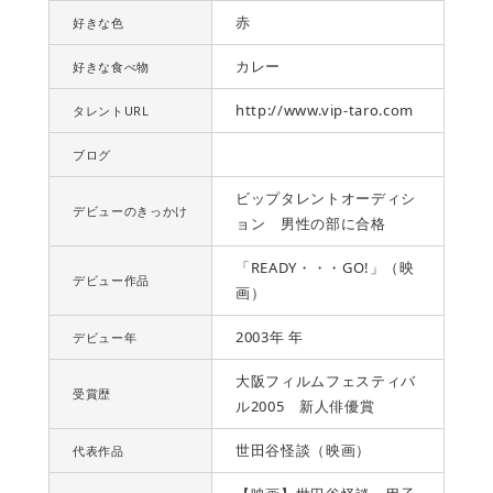
赤
好きな色
カレー
好きな食べ物
http://www.vip-taro.com
タレントURL
ブログ
ビップタレントオーディシ
デビューのきっかけ
ョン 男性の部に合格
「READY・・・GO!」（映
デビュー作品
画）
2003年 年
デビュー年
大阪フィルムフェスティバ
受賞歴
ル2005 新人俳優賞
世田谷怪談（映画）
代表作品