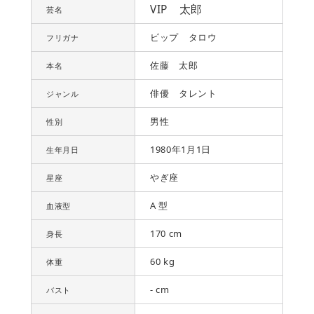
VIP 太郎
芸名
ビップ タロウ
フリガナ
佐藤 太郎
本名
俳優 タレント
ジャンル
男性
性別
1980年1月1日
生年月日
やぎ座
星座
A 型
血液型
170 cm
身長
60 kg
体重
- cm
バスト