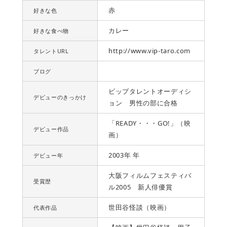
赤
好きな色
カレー
好きな食べ物
http://www.vip-taro.com
タレントURL
ブログ
ビップタレントオーディシ
デビューのきっかけ
ョン 男性の部に合格
「READY・・・GO!」（映
デビュー作品
画）
2003年 年
デビュー年
大阪フィルムフェスティバ
受賞歴
ル2005 新人俳優賞
世田谷怪談（映画）
代表作品