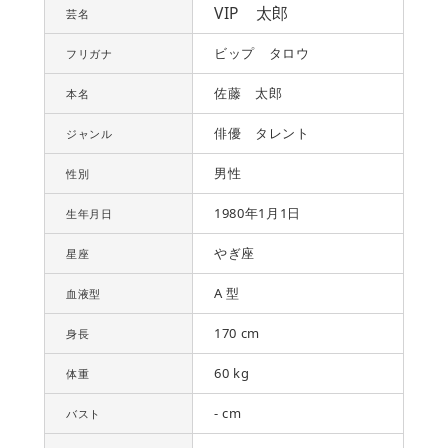
VIP 太郎
芸名
ビップ タロウ
フリガナ
佐藤 太郎
本名
俳優 タレント
ジャンル
男性
性別
1980年1月1日
生年月日
やぎ座
星座
A 型
血液型
170 cm
身長
60 kg
体重
- cm
バスト