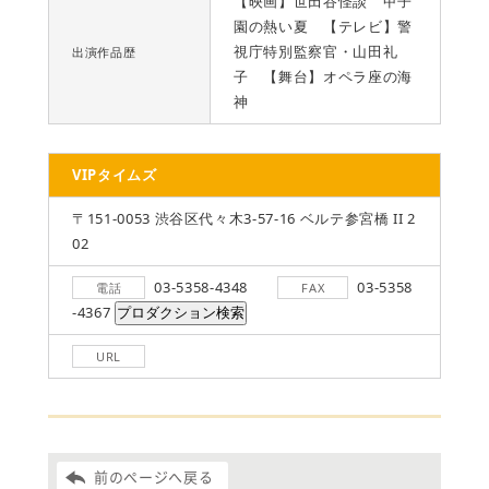
【映画】世田谷怪談 甲子
園の熱い夏 【テレビ】警
視庁特別監察官・山田礼
出演作品歴
子 【舞台】オペラ座の海
神
VIPタイムズ
〒151-0053 渋谷区代々木3-57-16 ベルテ参宮橋 II 2
02
03-5358-4348
03-5358
電話
FAX
-4367
URL
前のページへ戻る