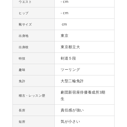
- cm
ウエスト
- cm
ヒップ
cm
靴サイズ
東京
出身地
東京都立大
出身校
剣道５段
特技
ツーリング
趣味
大型二輪免許
免許
劇団新宿座俳優養成所3期
稽古・レッスン歴
生
責任感が強い
長所
気が小さい
短所