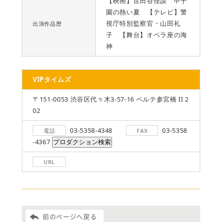
【映画】世田谷怪談 甲子
園の熱い夏 【テレビ】警
視庁特別監察官・山田礼
出演作品歴
子 【舞台】オペラ座の海
神
VIPタイムズ
〒151-0053 渋谷区代々木3-57-16 ベルテ参宮橋 II 2
02
03-5358-4348
03-5358
電話
FAX
-4367
URL
前のページへ戻る