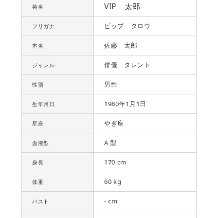
VIP 太郎
芸名
ビップ タロウ
フリガナ
佐藤 太郎
本名
俳優 タレント
ジャンル
男性
性別
1980年1月1日
生年月日
やぎ座
星座
A 型
血液型
170 cm
身長
60 kg
体重
- cm
バスト