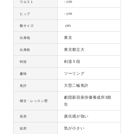
- cm
ウエスト
- cm
ヒップ
cm
靴サイズ
東京
出身地
東京都立大
出身校
剣道５段
特技
ツーリング
趣味
大型二輪免許
免許
劇団新宿座俳優養成所3期
稽古・レッスン歴
生
責任感が強い
長所
気が小さい
短所