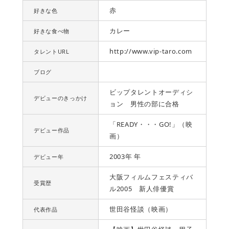
赤
好きな色
カレー
好きな食べ物
http://www.vip-taro.com
タレントURL
ブログ
ビップタレントオーディシ
デビューのきっかけ
ョン 男性の部に合格
「READY・・・GO!」（映
デビュー作品
画）
2003年 年
デビュー年
大阪フィルムフェスティバ
受賞歴
ル2005 新人俳優賞
世田谷怪談（映画）
代表作品