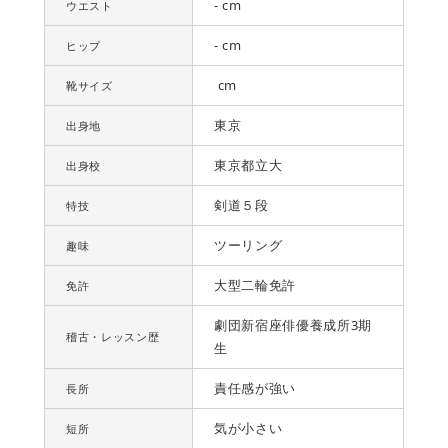
- cm
ウエスト
- cm
ヒップ
cm
靴サイズ
東京
出身地
東京都立大
出身校
剣道５段
特技
ツーリング
趣味
大型二輪免許
免許
劇団新宿座俳優養成所3期
稽古・レッスン歴
生
責任感が強い
長所
気が小さい
短所