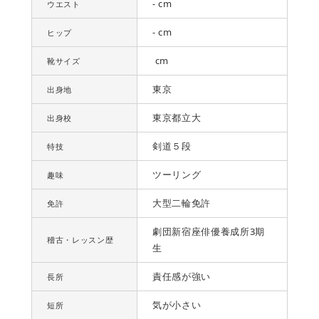
- cm
ウエスト
- cm
ヒップ
cm
靴サイズ
東京
出身地
東京都立大
出身校
剣道５段
特技
ツーリング
趣味
大型二輪免許
免許
劇団新宿座俳優養成所3期
稽古・レッスン歴
生
責任感が強い
長所
気が小さい
短所