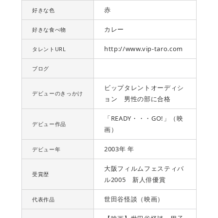
赤
好きな色
カレー
好きな食べ物
http://www.vip-taro.com
タレントURL
ブログ
ビップタレントオーディシ
デビューのきっかけ
ョン 男性の部に合格
「READY・・・GO!」（映
デビュー作品
画）
2003年 年
デビュー年
大阪フィルムフェスティバ
受賞歴
ル2005 新人俳優賞
世田谷怪談（映画）
代表作品