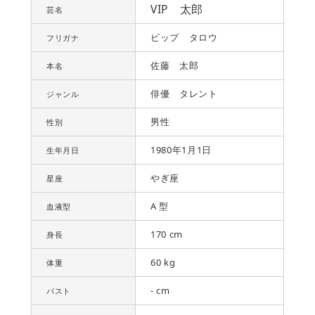
VIP 太郎
芸名
ビップ タロウ
フリガナ
佐藤 太郎
本名
俳優 タレント
ジャンル
男性
性別
1980年1月1日
生年月日
やぎ座
星座
A 型
血液型
170 cm
身長
60 kg
体重
- cm
バスト