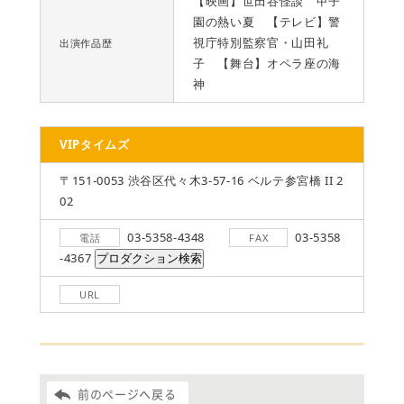
【映画】世田谷怪談 甲子
園の熱い夏 【テレビ】警
視庁特別監察官・山田礼
出演作品歴
子 【舞台】オペラ座の海
神
VIPタイムズ
〒151-0053 渋谷区代々木3-57-16 ベルテ参宮橋 II 2
02
03-5358-4348
03-5358
電話
FAX
-4367
URL
前のページへ戻る