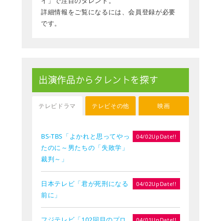
イ」で注目のタレント。
詳細情報をご覧になるには、会員登録が必要
です。
出演作品からタレントを探す
テレビドラマ
テレビその他
映画
BS-TBS「よかれと思ってやっ
04/02UpDate!!
たのに～男たちの「失敗学」
裁判～」
日本テレビ「君が死刑になる
04/02UpDate!!
前に」
フジテレビ「102回目のプロ
04/01UpDate!!