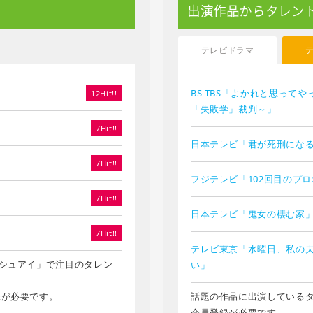
出演作品からタレン
テレビドラマ
BS-TBS「よかれと思って
12Hit!!
「失敗学」裁判～」
7Hit!!
日本テレビ「君が死刑にな
7Hit!!
フジテレビ「102回目のプ
7Hit!!
日本テレビ「鬼女の棲む家
7Hit!!
テレビ東京「水曜日、私の
シュアイ」で注目のタレン
い」
録が必要です。
話題の作品に出演している
会員登録が必要です。