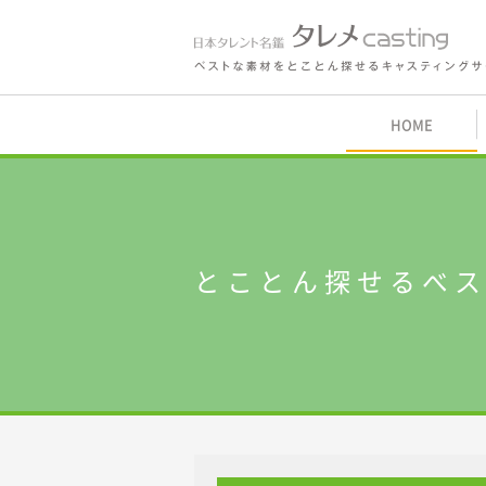
鑑 タレメcasting
HOME
内
とことん探せるベ