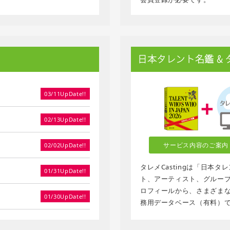
日本タレント名鑑 & タレ
03/11UpDate!!
02/13UpDate!!
サービス内容のご案内
02/02UpDate!!
タレメCastingは「日本
01/31UpDate!!
ト、アーティスト、グループ、
ロフィールから、さまざま
01/30UpDate!!
務用データベース（有料）