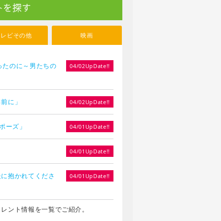
トを探す
テレビその他
映画
やったのに～男たちの
04/02UpDate!!
る前に」
04/02UpDate!!
ロポーズ」
04/01UpDate!!
」
04/01UpDate!!
夫に抱かれてくださ
04/01UpDate!!
タレント情報を一覧でご紹介。