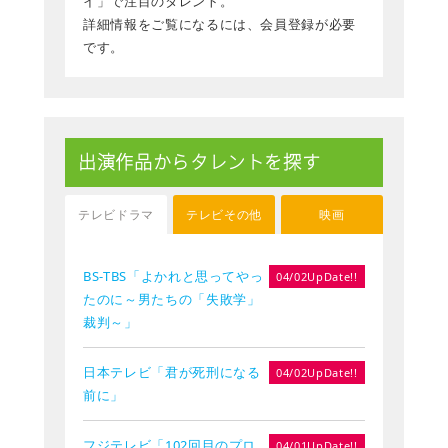
イ」で注目のタレント。
詳細情報をご覧になるには、会員登録が必要
です。
出演作品からタレントを探す
テレビドラマ
テレビその他
映画
BS-TBS「よかれと思ってやっ
04/02UpDate!!
たのに～男たちの「失敗学」
裁判～」
日本テレビ「君が死刑になる
04/02UpDate!!
前に」
フジテレビ「102回目のプロ
04/01UpDate!!