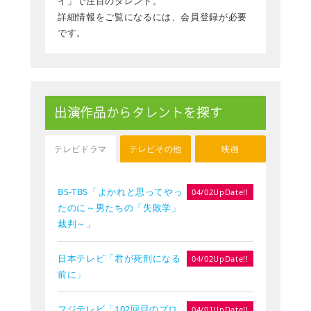
イ」で注目のタレント。
詳細情報をご覧になるには、会員登録が必要
です。
出演作品からタレントを探す
テレビドラマ
テレビその他
映画
BS-TBS「よかれと思ってやっ
04/02UpDate!!
たのに～男たちの「失敗学」
裁判～」
日本テレビ「君が死刑になる
04/02UpDate!!
前に」
フジテレビ「102回目のプロ
04/01UpDate!!