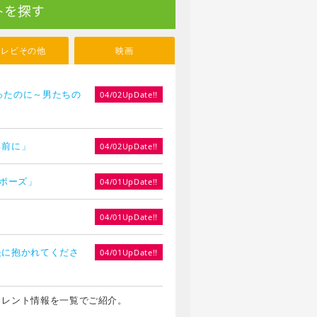
トを探す
テレビその他
映画
やったのに～男たちの
04/02UpDate!!
る前に」
04/02UpDate!!
ロポーズ」
04/01UpDate!!
」
04/01UpDate!!
夫に抱かれてくださ
04/01UpDate!!
タレント情報を一覧でご紹介。