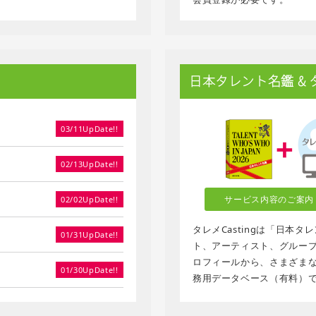
日本タレント名鑑 & タレ
03/11UpDate!!
02/13UpDate!!
サービス内容のご案内
02/02UpDate!!
タレメCastingは「日本
01/31UpDate!!
ト、アーティスト、グループ、
ロフィールから、さまざま
01/30UpDate!!
務用データベース（有料）