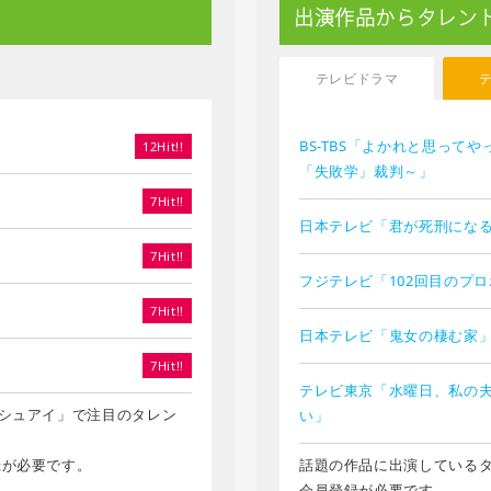
出演作品からタレン
テレビドラマ
BS-TBS「よかれと思って
12Hit!!
「失敗学」裁判～」
7Hit!!
日本テレビ「君が死刑にな
7Hit!!
フジテレビ「102回目のプ
7Hit!!
日本テレビ「鬼女の棲む家
7Hit!!
テレビ東京「水曜日、私の
シュアイ」で注目のタレン
い」
録が必要です。
話題の作品に出演している
会員登録が必要です。