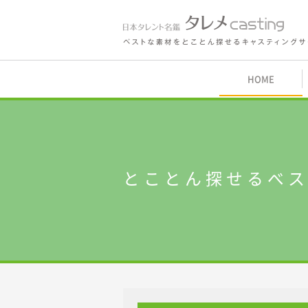
鑑 タレメcasting
HOME
内
とことん探せるベ